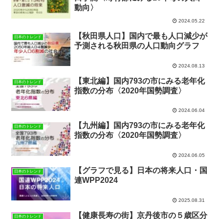
動向〉
2024.05.22
【秋田県人口】国内で最も人口減少が
日本のトレンド
予測される秋田県の人口動向グラフ
2024.08.13
【東北編】国内793の市にみる老年化
日本のトレンド
指数の分布〈2020年国勢調査〉
2024.06.04
【九州編】国内793の市にみる老年化
日本のトレンド
指数の分布〈2020年国勢調査〉
2024.06.05
【グラフで見る】日本の将来人口・国
日本のトレンド
連WPP2024
2025.08.31
【健康長寿の街】京丹後市の５歳区分
日本のトレンド