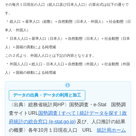
その毎月１日現在の人口（総人口及び日本人人口）の算出式は以下の通りで
す。
・
総人口 ＝基準人口（総数）＋自然動態（日本人・外国人）＋社会動態（日
本人・外国人）
・
日本人人口＝基準人口（日本人）＋自然動態（日本人）＋社会動態（日本
人）＋国籍の異動による純増減
この２式より、外国人人口とは下記の内容となります。
・
外国人人口＝総人口－日本人人口＝自然動態（外国人）＋社会動態（外国
人）＋国籍の移動による純増減
データの出典・データの利用と加工
〈出典〉総務省統計局HP〉国勢調査・e-Stat 国勢調
査サイトURL
国勢調査 | すべて | 統計データを探す | 政
府統計の総合窓口 (e-stat.go.jp)
及び、人口推計の結果
の概要〉各年10月１日現在人口 URL
統計局ホーム