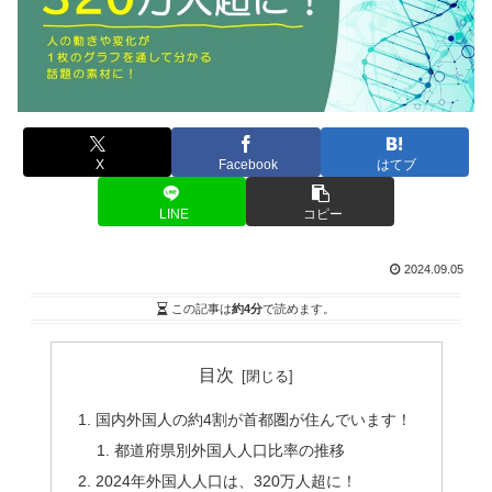
X
Facebook
はてブ
LINE
コピー
2024.09.05
この記事は
約4分
で読めます。
目次
国内外国人の約4割が首都圏が住んでいます！
都道府県別外国人人口比率の推移
2024年外国人人口は、320万人超に！