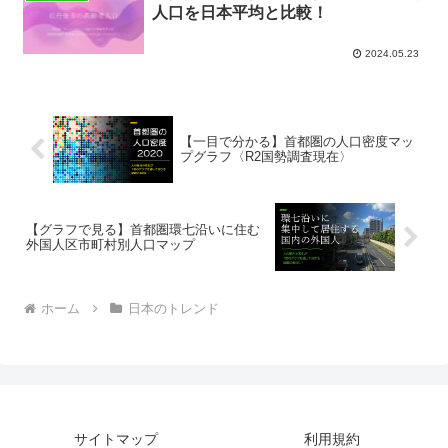
人口を日本平均と比較！
2024.05.23
【一目で分かる】首都圏の人口密度マッ
プグラフ〈R2国勢調査現在〉
【グラフで見る】首都圏環七沿いに住む
外国人区市町村別人口マップ
ホーム
日本のトレンド
サイトマップ
利用規約