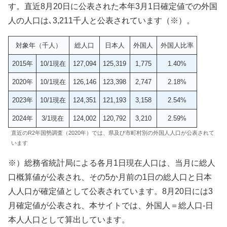
す。直近8月20日に公表された本年3月1日確定値での外国
人の人口は､3,211千人と公表されています（※）。
対象年（千人）
総人口
日本人
外国人
外国人比率
2015年
10/1現在
127,094
125,319
1,775
1.40%
2020年
10/1現在
126,146
123,398
2,747
2.18%
2023年
10/1現在
124,351
121,193
3,158
2.54%
2024年
3/1現在
124,002
120,792
3,210
2.59%
直近のR2年国勢調査（2020年）では、県及び市町村別の外国人人口が公表されて
います
※）総務省統計局による各月1日現在人口は、当月に総人
口概算値が公表され、その5か月前の1日の総人口と日本
人人口が確定値として公表されています。8月20日には3
月確定値が公表され、本サイトでは、外国人＝総人口-日
本人人口として算出しています。