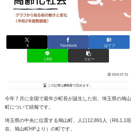
X
Facebook
はてブ
LINE
コピー
2024.07.31
この記事は
約5分
で読めます。
今年７月に全国で最年少町長が誕生した街、埼玉県の鳩山
町について続報です。
埼玉県の中央に位置する鳩山町、人口12,891人（R6.1.1現
在、鳩山町HPより）の町です。