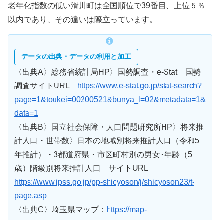
老年化指数の低い滑川町は全国順位で39番目、上位５％
以内であり、その違いは際立っています。
データの出典・データの利用と加工
〈出典A〉総務省統計局HP〉国勢調査・e-Stat 国勢
調査サイトURL
https://www.e-stat.go.jp/stat-search?
page=1&toukei=00200521&bunya_l=02&metadata=1&
data=1
〈出典B〉国立社会保障・人口問題研究所HP〉将来推
計人口・世帯数〉日本の地域別将来推計人口（令和5
年推計）・3都道府県・市区町村別の男女･年齢（5
歳）階級別将来推計人口 サイトURL
https://www.ipss.go.jp/pp-shicyoson/j/shicyoson23/t-
page.asp
〈出典C〉埼玉県マップ：
https://map-