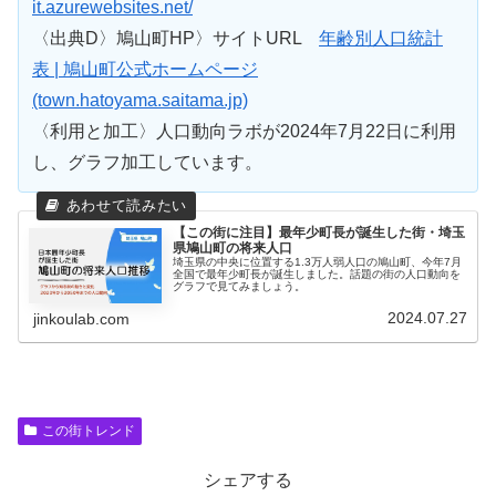
it.azurewebsites.net/
〈出典D〉鳩山町HP〉サイトURL
年齢別人口統計
表 | 鳩山町公式ホームページ
(town.hatoyama.saitama.jp)
〈利用と加工〉人口動向ラボが2024年7月22日に利用
し、グラフ加工しています。
【この街に注目】最年少町長が誕生した街・埼玉
県鳩山町の将来人口
埼玉県の中央に位置する1.3万人弱人口の鳩山町、今年7月
全国で最年少町長が誕生しました。話題の街の人口動向を
グラフで見てみましょう。
2024.07.27
jinkoulab.com
この街トレンド
シェアする