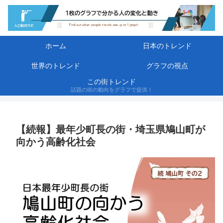
ホーム
日本のトレンド
世界のトレンド
グラフの視点
この街トレンド
話題の街の動向をグラフで提供！
【続報】最年少町長の街・埼玉県鳩山町が
向かう高齢化社会