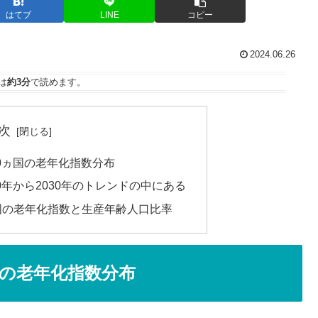
はてブ
LINE
コピー
2024.06.26
は
約3分
で読めます。
次
0ヵ国の老年化指数分布
0年から2030年のトレンドの中にある
国の老年化指数と生産年齢人口比率
国の老年化指数分布