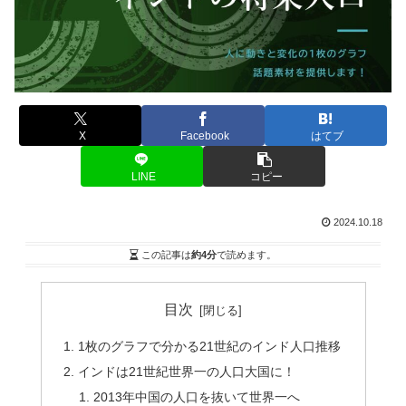
X
Facebook
はてブ
LINE
コピー
2024.10.18
この記事は
約4分
で読めます。
目次
1枚のグラフで分かる21世紀のインド人口推移
インドは21世紀世界一の人口大国に！
2013年中国の人口を抜いて世界一へ