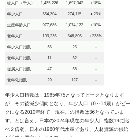
総人口（千人）
1,435,226
1,697,042
+18%
年少人口
354,304
274,115
▲23％
生産年齢人口
977,686
1,074,122
+10%
老年人口
103,236
348,805
+238%
年少人口指数
36
26
–
老年人口指数
11
32
–
従属人口指数
47
58
–
老年化指数
29
127
–
年少人口指数は、1965年75となってピークとなります
が、その後減少傾向となり、年少人口（0～14歳）がピー
クになる2010年経て、現在この指数は36となっていま
す。とは言え、日本の2024年現在の年少人口指数19に比
べ２倍弱、日本の1960年代水準であり、人材資源の供給