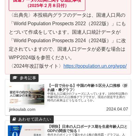
国連データの出典に関する追記事項
（2025年２月８日付）
〈出典先〉本投稿内グラフのデータは、国連人口局の
「World Population Prospects 2022（2022版）」にも
とづいて作成をしています。国連人口統計データが
「World Population Prospects 2024（2024版）」に改
定されていますので、国連人口データが必要な場合は
WPP2024版を参照ください。
〈2024年改訂版サイト〉
https://population.un.org/wpp/
【一目で分かる】中国の年齢５区分人口推移〈折
れ線・棒グラフ〉
中国も人口減少のフェーズに入っています。1950年以降の
年齢5区分の人口推移グラフですが、現在の習近平主席の
時代の未来はどうなるでしょうか。
2024.04.07
jinkoulab.com
【明快】日本の人口ボーナス期を生産年齢人口と
GDPの関係で知る！
色付きのポイントで書かれた1枚の散布図・グラフは、人